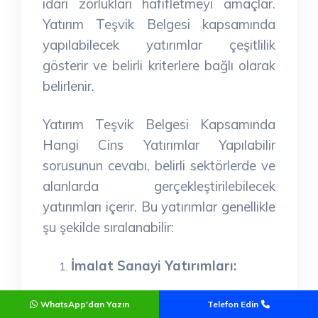
idari zorlukları hafifletmeyi amaçlar.
Yatırım Teşvik Belgesi kapsamında
yapılabilecek yatırımlar çeşitlilik
gösterir ve belirli kriterlere bağlı olarak
belirlenir.
Yatırım Teşvik Belgesi Kapsamında
Hangi Cins Yatırımlar Yapılabilir
sorusunun cevabı, belirli sektörlerde ve
alanlarda gerçekleştirilebilecek
yatırımları içerir. Bu yatırımlar genellikle
şu şekilde sıralanabilir:
İmalat Sanayi Yatırımları:
Yatırım Teşvik Belgesi kapsamında,
WhatsApp'dan Yazın
Telefon Edin