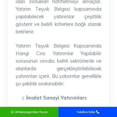
idari zorlukları hafifletmeyi amaçlar.
Yatırım Teşvik Belgesi kapsamında
yapılabilecek yatırımlar çeşitlilik
gösterir ve belirli kriterlere bağlı olarak
belirlenir.
Yatırım Teşvik Belgesi Kapsamında
Hangi Cins Yatırımlar Yapılabilir
sorusunun cevabı, belirli sektörlerde ve
alanlarda gerçekleştirilebilecek
yatırımları içerir. Bu yatırımlar genellikle
şu şekilde sıralanabilir:
İmalat Sanayi Yatırımları:
Yatırım Teşvik Belgesi kapsamında,
WhatsApp'dan Yazın
Telefon Edin