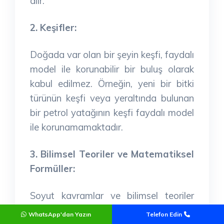
alır.
2. Keşifler:
Doğada var olan bir şeyin keşfi, faydalı
model ile korunabilir bir buluş olarak
kabul edilmez. Örneğin, yeni bir bitki
türünün keşfi veya yeraltında bulunan
bir petrol yatağının keşfi faydalı model
ile korunamamaktadır.
3. Bilimsel Teoriler ve Matematiksel
Formüller:
Soyut kavramlar ve bilimsel teoriler
faydalı model ile korunabilir buluşlar
WhatsApp'dan Yazın
Telefon Edin