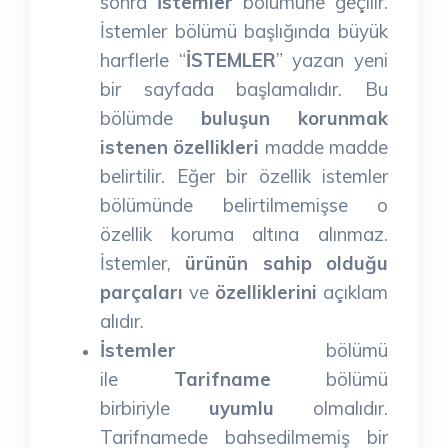
sonra
İstemler
bölümüne geçilir.
İstemler bölümü başlığında büyük
harflerle “
İSTEMLER
” yazan yeni
bir sayfada başlamalıdır. Bu
bölümde
buluşun korunmak
istenen özellikleri
madde madde
belirtilir. Eğer bir özellik istemler
bölümünde belirtilmemişse o
özellik koruma altına alınmaz.
İstemler,
ürünün sahip olduğu
parçaları
ve
özelliklerini
açıklam
alıdır.
İstemler
bölümü
ile
Tarifname
bölümü
birbiriyle
uyumlu
olmalıdır.
Tarifnamede bahsedilmemiş bir