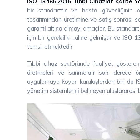
ISO 13485:2016 Tıbbi Cihazlar Kalite Y
bir standarttır ve hasta güvenliğinin ö
tasarımından üretimine ve satış sonrası se
garanti altına almayı amaçlar. Bu standart,
için bir gereklilik haline gelmiştir ve
ISO 1
temsil etmektedir.
Tıbbi cihaz sektöründe faaliyet gösteren fi
üretmeleri ve sunmaları son derece öne
uygulamaya koyan kuruluşlardan biri de I
yönetim sistemlerini belirleyen uluslararası b