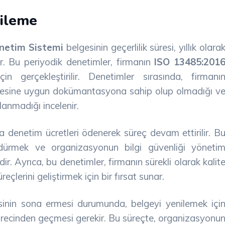
ileme
önetim Sistemi
belgesinin geçerlilik süresi, yıllık olara
ır. Bu periyodik denetimler, firmanın
ISO 13485:201
 gerçekleştirilir. Denetimler sırasında, firmanı
elgesine uygun dokümantasyona sahip olup olmadığı v
lanmadığı incelenir.
ra denetim ücretleri ödenerek süreç devam ettirilir. B
ürdürmek ve organizasyonun bilgi güvenliği yöneti
dir. Ayrıca, bu denetimler, firmanın sürekli olarak kalit
lerini geliştirmek için bir fırsat sunar.
esinin sona ermesi durumunda, belgeyi yenilemek içi
ürecinden geçmesi gerekir. Bu süreçte, organizasyonu