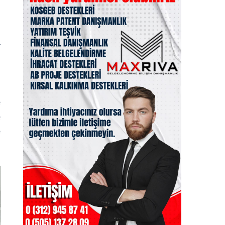
ı
n
ı
r
i
e
e
e