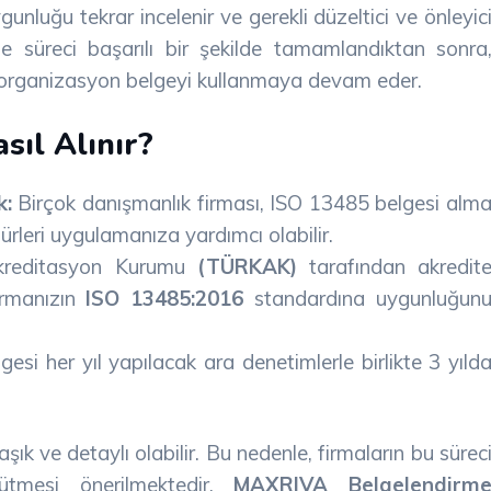
nluğu tekrar incelenir ve gerekli düzeltici ve önleyic
rme süreci başarılı bir şekilde tamamlandıktan sonra
ve organizasyon belgeyi kullanmaya devam eder.
sıl Alınır?
k:
Birçok danışmanlık firması, ISO 13485 belgesi alm
rleri uygulamanıza yardımcı olabilir.
reditasyon Kurumu
(TÜRKAK)
tarafından akredit
firmanızın
ISO 13485:2016
standardına uygunluğun
si her yıl yapılacak ara denetimlerle birlikte 3 yıld
ık ve detaylı olabilir. Bu nedenle, firmaların bu sürec
ütmesi önerilmektedir.
MAXRIVA Belgelendirm