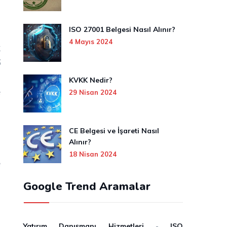
ISO 27001 Belgesi Nasıl Alınır?
4 Mayıs 2024
k
6
n
KVKK Nedir?
e
29 Nisan 2024
CE Belgesi ve İşareti Nasıl
u
Alınır?
m
18 Nisan 2024
e
Google Trend Aramalar
n
n
Yatırım Danışmanı Hizmetleri
-
ISO