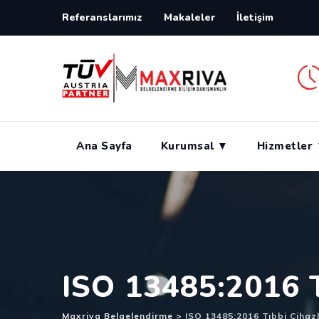
Skip
Referanslarımız
Makaleler
İletişim
to
content
Ana Sayfa
Kurumsal ▼
Hizmetler
ISO 13485:2016 T
Maxriva Belgelendirme
>
ISO 13485:2016 Tıbbi Cihazl