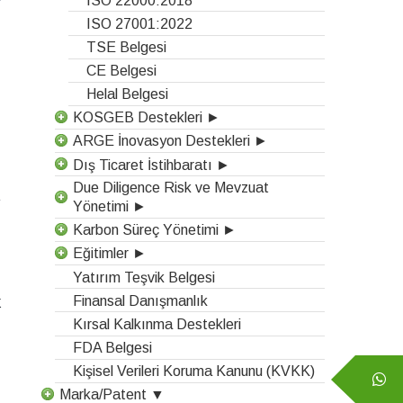
ISO 27001:2022
s
TSE Belgesi
,
CE Belgesi
u
Helal Belgesi
u
KOSGEB Destekleri ►
ARGE İnovasyon Destekleri ►
Dış Ticaret İstihbaratı ►
k
Due Diligence Risk ve Mevzuat
Yönetimi ►
Karbon Süreç Yönetimi ►
Eğitimler ►
ı
Yatırım Teşvik Belgesi
k
Finansal Danışmanlık
Kırsal Kalkınma Destekleri
a
FDA Belgesi
n
Kişisel Verileri Koruma Kanunu (KVKK)
Marka/Patent ▼