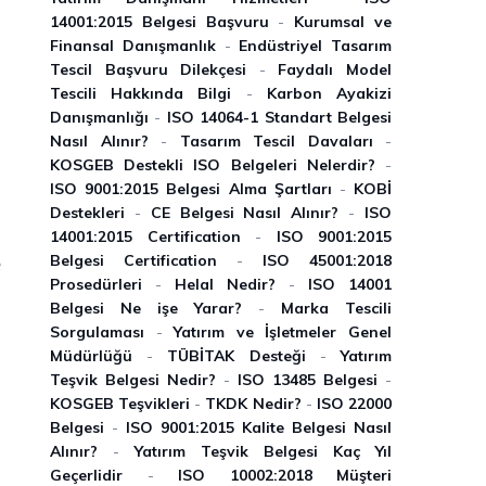
i
14001:2015 Belgesi Başvuru
-
Kurumsal ve
,
Finansal Danışmanlık
-
Endüstriyel Tasarım
Tescil Başvuru Dilekçesi
-
Faydalı Model
Tescili Hakkında Bilgi
-
Karbon Ayakizi
Danışmanlığı
-
ISO 14064-1 Standart Belgesi
Nasıl Alınır?
-
Tasarım Tescil Davaları
-
KOSGEB Destekli ISO Belgeleri Nelerdir?
-
ISO 9001:2015 Belgesi Alma Şartları
-
KOBİ
a
Destekleri
-
CE Belgesi Nasıl Alınır?
-
ISO
14001:2015 Certification
-
ISO 9001:2015
e
Belgesi Certification
-
ISO 45001:2018
Prosedürleri
-
Helal Nedir?
-
ISO 14001
u
Belgesi Ne işe Yarar?
-
Marka Tescili
Sorgulaması
-
Yatırım ve İşletmeler Genel
a
Müdürlüğü
-
TÜBİTAK Desteği
-
Yatırım
Teşvik Belgesi Nedir?
-
ISO 13485 Belgesi
-
KOSGEB Teşvikleri
-
TKDK Nedir?
-
ISO 22000
Belgesi
-
ISO 9001:2015 Kalite Belgesi Nasıl
i
Alınır?
-
Yatırım Teşvik Belgesi Kaç Yıl
Geçerlidir
-
ISO 10002:2018 Müşteri
e