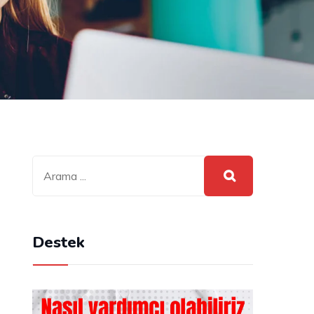
m
Destek
m