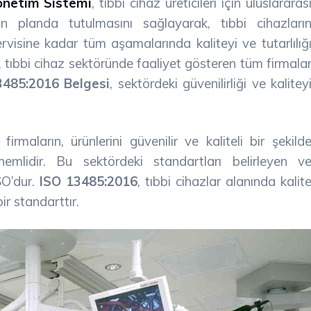
önetim Sistemi
, tıbbi cihaz üreticileri için uluslararas
n planda tutulmasını sağlayarak, tıbbi cihazları
rvisine kadar tüm aşamalarında kaliteyi ve tutarlılığ
 tıbbi cihaz sektöründe faaliyet gösteren tüm firmala
3485:2016 Belgesi
, sektördeki güvenilirliği ve kalitey
rmaların, ürünlerini güvenilir ve kaliteli bir şekild
mlidir. Bu sektördeki standartları belirleyen v
SO’dur.
ISO 13485:2016
, tıbbi cihazlar alanında kalit
ir standarttır.