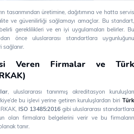
arın tasarımından üretimine, dağıtımına ve hatta servi
ite ve güvenilirliği sağlamayı amaçlar. Bu standart
lirli gereklilikleri ve en iyi uygulamaları belirler. B
amadan önce uluslararası standartlara uygunluğun
 sağlanır.
si Veren Firmalar ve Tür
ÜRKAK)
lar
, uluslararası tanınmış akreditasyon kuruluşlar
rkiye’de bu işlevi yerine getiren kuruluşlardan biri
Tür
TÜRKAK,
ISO 13485:2016
gibi uluslararası standartlar
n olan firmalara belgelerini verir ve bu firmaları
olanak tanır.