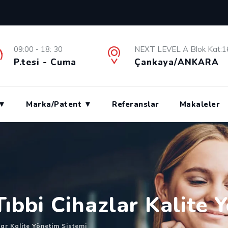
09:00 - 18: 30
NEXT LEVEL A Blok Kat:1
P.tesi - Cuma
Çankaya/ANKARA
 ▼
Marka/Patent ▼
Referanslar
Makaleler
ıbbi Cihazlar Kalite 
ar Kalite Yönetim Sistemi