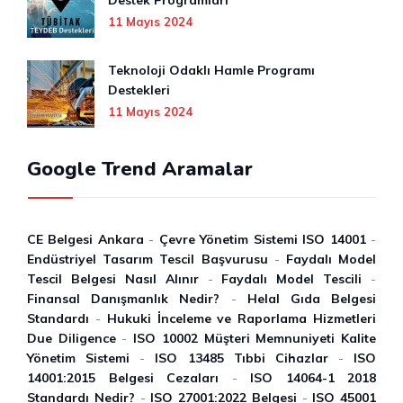
Destek Programları
11 Mayıs 2024
Teknoloji Odaklı Hamle Programı
Destekleri
11 Mayıs 2024
Google Trend Aramalar
CE Belgesi Ankara
-
Çevre Yönetim Sistemi ISO 14001
-
Endüstriyel Tasarım Tescil Başvurusu
-
Faydalı Model
Tescil Belgesi Nasıl Alınır
-
Faydalı Model Tescili
-
Finansal Danışmanlık Nedir?
-
Helal Gıda Belgesi
Standardı
-
Hukuki İnceleme ve Raporlama Hizmetleri
Due Diligence
-
ISO 10002 Müşteri Memnuniyeti Kalite
Yönetim Sistemi
-
ISO 13485 Tıbbi Cihazlar
-
ISO
14001:2015 Belgesi Cezaları
-
ISO 14064-1 2018
Standardı Nedir?
-
ISO 27001:2022 Belgesi
-
ISO 45001