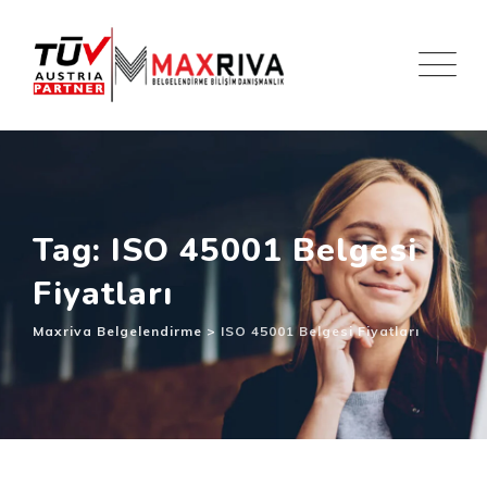
Skip
to
content
Tag: ISO 45001 Belgesi
Fiyatları
Maxriva Belgelendirme
>
ISO 45001 Belgesi Fiyatları