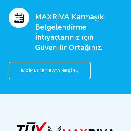
MAXRIVA Karmaşık
Belgelendirme
İhtiyaçlarınız için
Güvenilir Ortağınız.
BIZIMLE İRTIBATA GEÇIN..