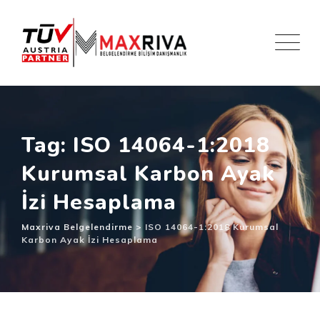
Skip
to
content
Tag: ISO 14064-1:2018
Kurumsal Karbon Ayak
İzi Hesaplama
Maxriva Belgelendirme
>
ISO 14064-1:2018 Kurumsal
Karbon Ayak İzi Hesaplama