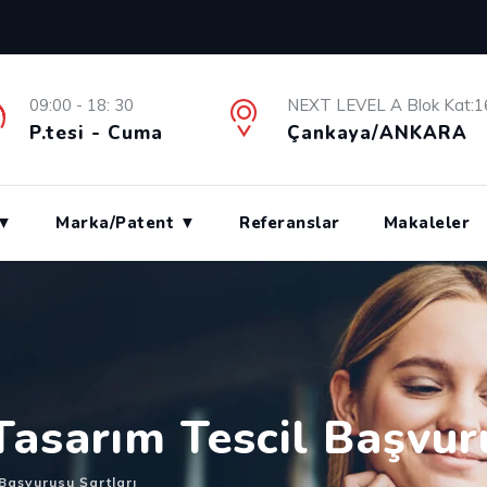
09:00 - 18: 30
NEXT LEVEL A Blok Kat:1
P.tesi - Cuma
Çankaya/ANKARA
 ▼
Marka/Patent ▼
Referanslar
Makaleler
Tasarım Tescil Başvur
 Başvurusu Şartları