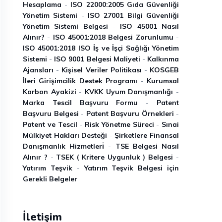
Hesaplama
-
ISO 22000:2005 Gıda Güvenliği
Yönetim Sistemi
-
ISO 27001 Bilgi Güvenliği
Yönetim Sistemi Belgesi
-
ISO 45001 Nasıl
Alınır?
-
ISO 45001:2018 Belgesi Zorunlumu
-
ISO 45001:2018 ISO İ̇ş ve İ̇şçi Sağlığı Yönetim
Sistemi
-
ISO 9001 Belgesi Maliyeti
-
Kalkınma
Ajansları
-
Kişisel Veriler Politikası
-
KOSGEB
İleri Girişimcilik Destek Programı
-
Kurumsal
Karbon Ayakizi
-
KVKK Uyum Danışmanlığı
-
Marka Tescil Başvuru Formu
-
Patent
Başvuru Belgesi
-
Patent Başvuru Örnekleri
-
Patent ve Tescil
-
Risk Yönetme Süreci
-
Sınai
Mülkiyet Hakları Desteği
-
Şirketlere Finansal
Danışmanlık Hizmetleri̇
-
TSE Belgesi Nasıl
Alınır ?
-
TSEK ( Kritere Uygunluk ) Belgesi
-
Yatırım Teşvik
-
Yatırım Teşvik Belgesi için
Gerekli Belgeler
İletişim