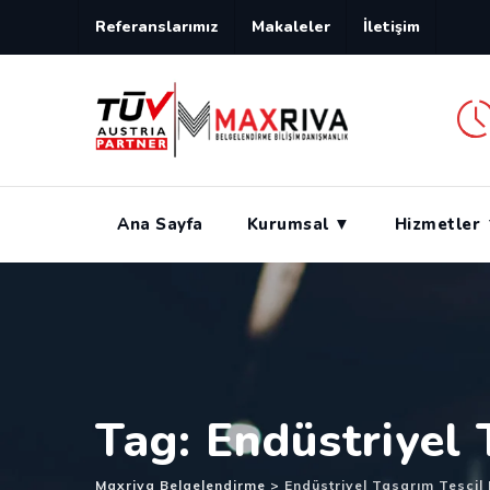
Skip
Referanslarımız
Makaleler
İletişim
to
content
Ana Sayfa
Kurumsal ▼
Hizmetler
Tag: Endüstriyel 
Maxriva Belgelendirme
>
Endüstriyel Tasarım Tescil