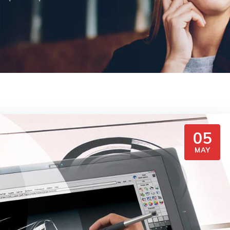
05
MAY