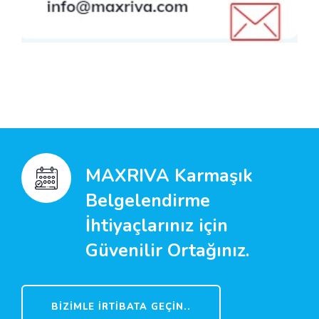
MAXRIVA Karmaşık
Belgelendirme
İhtiyaçlarınız için
Güvenilir Ortağınız.
BIZIMLE İRTIBATA GEÇIN..