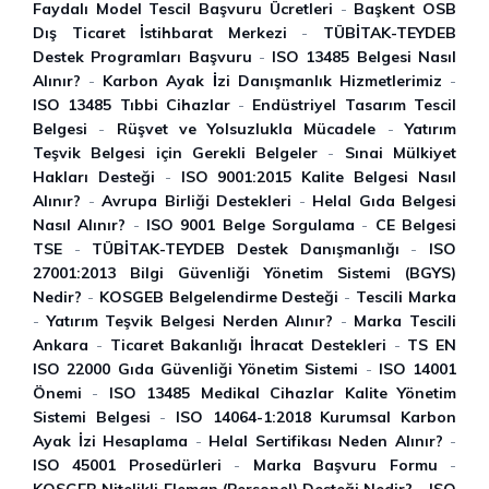
Faydalı Model Tescil Başvuru Ücretleri
-
Başkent OSB
Dış Ticaret İstihbarat Merkezi
-
TÜBİTAK-TEYDEB
Destek Programları Başvuru
-
ISO 13485 Belgesi Nasıl
Alınır?
-
Karbon Ayak İ̇zi Danışmanlık Hizmetlerimiz
-
ISO 13485 Tıbbi Cihazlar
-
Endüstriyel Tasarım Tescil
Belgesi
-
Rüşvet ve Yolsuzlukla Mücadele
-
Yatırım
Teşvik Belgesi için Gerekli Belgeler
-
Sınai Mülkiyet
Hakları Desteği
-
ISO 9001:2015 Kalite Belgesi Nasıl
Alınır?
-
Avrupa Birliği Destekleri
-
Helal Gıda Belgesi
Nasıl Alınır?
-
ISO 9001 Belge Sorgulama
-
CE Belgesi
TSE
-
TÜBİTAK-TEYDEB Destek Danışmanlığı
-
ISO
27001:2013 Bilgi Güvenliği Yönetim Sistemi (BGYS)
Nedir?
-
KOSGEB Belgelendirme Desteği
-
Tescili Marka
-
Yatırım Teşvik Belgesi Nerden Alınır?
-
Marka Tescili
Ankara
-
Ticaret Bakanlığı İhracat Destekleri
-
TS EN
ISO 22000 Gıda Güvenliği Yönetim Sistemi
-
ISO 14001
Önemi
-
ISO 13485 Medikal Cihazlar Kalite Yönetim
Sistemi Belgesi
-
ISO 14064-1:2018 Kurumsal Karbon
Ayak İzi Hesaplama
-
Helal Sertifikası Neden Alınır?
-
ISO 45001 Prosedürleri
-
Marka Başvuru Formu
-
KOSGEB Nitelikli Eleman (Personel) Desteği Nedir?
-
ISO