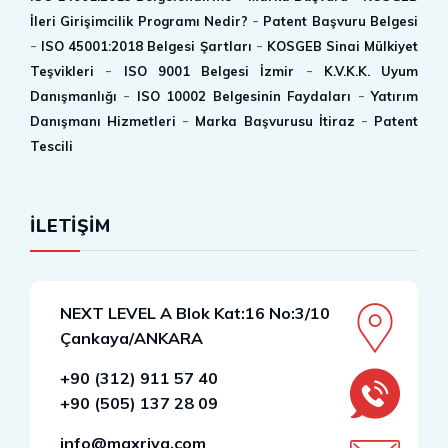
-
İleri Girişimcilik Programı Nedir?
Patent Başvuru Belgesi
-
-
ISO 45001:2018 Belgesi Şartları
KOSGEB Sinai Mülkiyet
-
-
Teşvikleri
ISO 9001 Belgesi İzmir
K.V.K.K. Uyum
-
-
Danışmanlığı
ISO 10002 Belgesinin Faydaları
Yatırım
-
-
Danışmanı Hizmetleri
Marka Başvurusu İtiraz
Patent
Tescili
İLETİŞİM
NEXT LEVEL A Blok Kat:16 No:3/10
Çankaya/ANKARA
+90 (312) 911 57 40
+90 (505) 137 28 09
info@maxriva.com