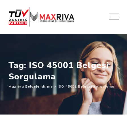
Skip
to
content
Tag: ISO 45001 Belgesi
Sorgulama
Maxriva Belgelendirme
>
ISO 45001 Belgesi Sorgulama