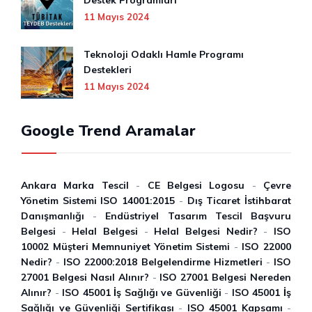
Destek Programları
11 Mayıs 2024
Teknoloji Odaklı Hamle Programı
Destekleri
11 Mayıs 2024
Google Trend Aramalar
Ankara Marka Tescil
-
CE Belgesi Logosu
-
Çevre
Yönetim Sistemi ISO 14001:2015
-
Dış Ticaret İstihbarat
Danışmanlığı
-
Endüstriyel Tasarım Tescil Başvuru
Belgesi
-
Helal Belgesi
-
Helal Belgesi Nedir?
-
ISO
10002 Müşteri Memnuniyet Yönetim Sistemi
-
ISO 22000
Nedir?
-
ISO 22000:2018 Belgelendirme Hizmetleri
-
ISO
27001 Belgesi Nasıl Alınır?
-
ISO 27001 Belgesi Nereden
Alınır?
-
ISO 45001 İ̇ş Sağlığı ve Güvenliği
-
ISO 45001 İ̇ş
Sağlığı ve Güvenliği Sertifikası
-
ISO 45001 Kapsamı
-