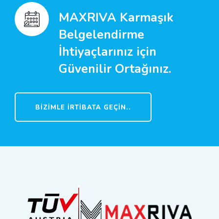
MAXRIVA Karmaşık
Belgelendirme
İhtiyaçlarınız için
Güvenilir Ortağınız.
BIZIMLE İRTIBATA GEÇIN..