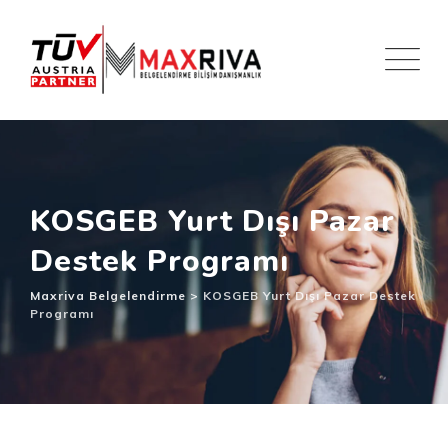
Skip
to
content
KOSGEB Yurt Dışı Pazar
Destek Programı
Maxriva Belgelendirme
>
KOSGEB Yurt Dışı Pazar Destek
Programı