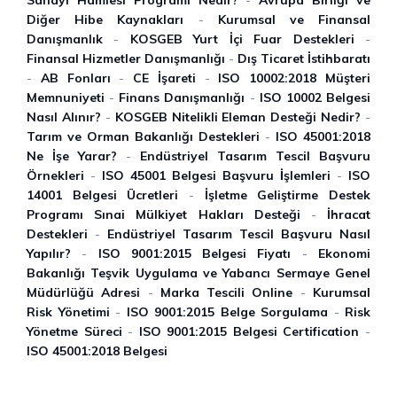
Diğer Hibe Kaynakları
-
Kurumsal ve Finansal
Danışmanlık
-
KOSGEB Yurt İçi Fuar Destekleri
-
Finansal Hizmetler Danışmanlığı
-
Dış Ticaret İstihbaratı
-
AB Fonları
-
CE İşareti
-
ISO 10002:2018 Müşteri
Memnuniyeti
-
Finans Danışmanlığı
-
ISO 10002 Belgesi
Nasıl Alınır?
-
KOSGEB Nitelikli Eleman Desteği Nedir?
-
Tarım ve Orman Bakanlığı Destekleri
-
ISO 45001:2018
Ne İşe Yarar?
-
Endüstriyel Tasarım Tescil Başvuru
Örnekleri
-
ISO 45001 Belgesi Başvuru İ̇şlemleri
-
ISO
14001 Belgesi Ücretleri
-
İşletme Geliştirme Destek
Programı Sınai Mülkiyet Hakları Desteği
-
İhracat
Destekleri
-
Endüstriyel Tasarım Tescil Başvuru Nasıl
Yapılır?
-
ISO 9001:2015 Belgesi Fiyatı
-
Ekonomi
Bakanlığı Teşvik Uygulama ve Yabancı Sermaye Genel
Müdürlüğü Adresi
-
Marka Tescili Online
-
Kurumsal
Risk Yönetimi
-
ISO 9001:2015 Belge Sorgulama
-
Risk
Yönetme Süreci
-
ISO 9001:2015 Belgesi Certification
-
ISO 45001:2018 Belgesi