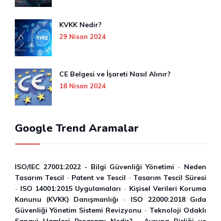
KVKK Nedir?
29 Nisan 2024
CE Belgesi ve İşareti Nasıl Alınır?
18 Nisan 2024
Google Trend Aramalar
ISO/IEC 27001:2022 - Bilgi Güvenliği Yönetimi
-
Neden
Tasarım Tescil
-
Patent ve Tescil
-
Tasarım Tescil Süresi
-
ISO 14001:2015 Uygulamaları
-
Kişisel Verileri Koruma
Kanunu (KVKK) Danışmanlığı
-
ISO 22000:2018 Gıda
Güvenliği Yönetim Sistemi Revizyonu
-
Teknoloji Odaklı
Sanayi Hamlesi Programı Nedir?
-
Avrupa Birliği ve