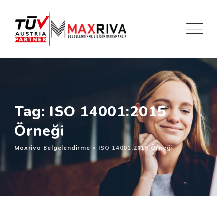
Skip
to
content
Tag: ISO 14001:2015
Örneği
Maxriva Belgelendirme
>
ISO 14001:2015 Örneği