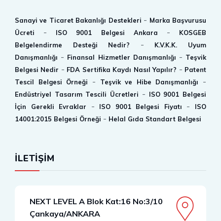
-
Sanayi ve Ticaret Bakanlığı Destekleri
Marka Başvurusu
-
-
Ücreti
ISO 9001 Belgesi Ankara
KOSGEB
-
Belgelendirme Desteği Nedir?
K.V.K.K. Uyum
-
-
Danışmanlığı
Finansal Hizmetler Danışmanlığı
Teşvik
-
-
Belgesi Nedir
FDA Sertifika Kaydı Nasıl Yapılır?
Patent
-
-
Tescil Belgesi Örneği
Teşvik ve Hibe Danışmanlığı
-
Endüstriyel Tasarım Tescili Ücretleri
ISO 9001 Belgesi
-
-
İçin Gerekli Evraklar
ISO 9001 Belgesi Fiyatı
ISO
-
14001:2015 Belgesi Örneği
Helal Gıda Standart Belgesi
İLETİŞİM
NEXT LEVEL A Blok Kat:16 No:3/10
Çankaya/ANKARA