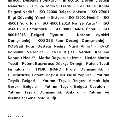
İhracat Destekleri Ankara
-
İhracatta Devlet Desteği
Nelerdir?
-
İsim ve Marka Tescili
-
ISO 14001 Kalite
Belgesi Nedir?
-
ISO 22000 Belgesi Ankara
-
ISO 27001
Bilgi Güvenliği Yönetim Sistemi
-
ISO 45001 Nedir?
-
ISO
45001 Yararları
-
ISO 45001:2018 Ne İşe Yarar?
-
ISO
45001:2018 Standartı
-
ISO 9001 Belge Ücreti
-
ISO
9001:2015 Belgesi Fiyatları
-
Karbon Ayakizi
Danışmanlığı
-
KOSGEB Fuar Desteği Danışmanlığı
-
KOSGEB Fuar Desteği Nedir? Nasıl Alınır?
-
KVKK
Kapsamı Nelerdir?
-
KVKK Kişisel Verileri Koruma
Kanunu Nedir?
-
Marka Başvurusu İzmir
-
Neden Marka
Tescil
-
Patent Başvurusu Dilekçe Örneği
-
Patent Tescil
Firmaları
-
TKDK IPARD Proje Danışmanlık
-
Uluslararası Patent Başvurusu Nasıl Yapılır?
-
Yatırım
Teşvik Belgesi
-
Yatırım Teşvik Belgesi Almak için
Gerekli Belgeler
-
Yatırım Teşvik Belgesi Cezaları
-
Yatırım Teşvik Danışmanlık Ankara
-
Yatırım ve
İşletmeler Genel Müdürlüğü