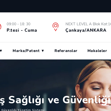
09:00 - 18: 30
NEXT LEVEL A Blok Kat:1
P.tesi - Cuma
Çankaya/ANKARA
 ▼
Marka/Patent ▼
Referanslar
Makaleler
ş Sağlığı ve Güvenliğ
e Güvenliği Yönetim Sistemi