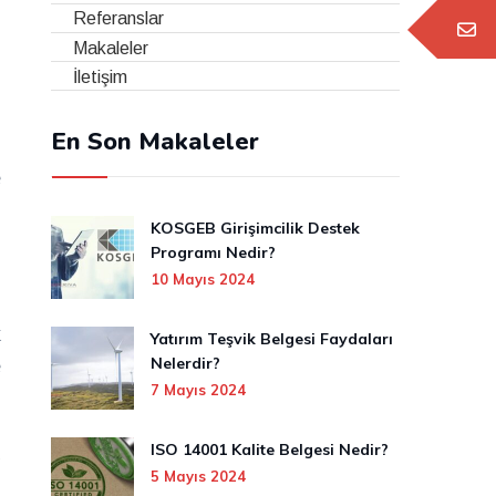
z
Referanslar
Makaleler
İletişim
i
En Son Makaleler
u
e
KOSGEB Girişimcilik Destek
Programı Nedir?
10 Mayıs 2024
k
Yatırım Teşvik Belgesi Faydaları
e
Nelerdir?
7 Mayıs 2024
O
i
ISO 14001 Kalite Belgesi Nedir?
t
5 Mayıs 2024