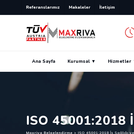
Skip
Referanslarımız
Makaleler
İletişim
to
content
Ana Sayfa
Kurumsal ▼
Hizmetler
ISO 45001:2018 İ
Maxriva Belgelendirme
>
ISO 45001:2018 İş Sağlığı v