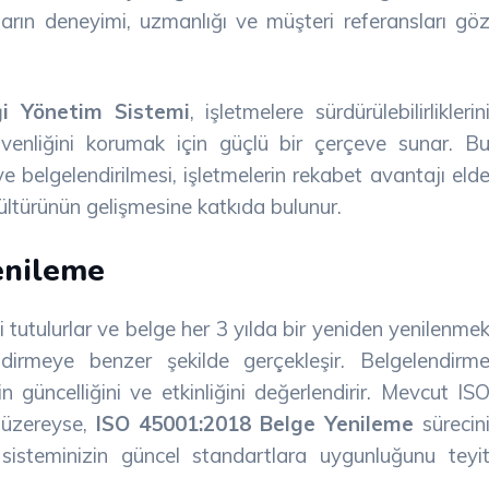
rın deneyimi, uzmanlığı ve müşteri referansları gö
ği Yönetim Sistemi
, işletmelere sürdürülebilirliklerin
üvenliğini korumak için güçlü bir çerçeve sunar. B
 belgelendirilmesi, işletmelerin rekabet avantajı eld
 kültürünün gelişmesine katkıda bulunur.
enileme
 tutulurlar ve belge her 3 yılda bir yeniden yenilenme
ndirmeye benzer şekilde gerçekleşir. Belgelendirm
 güncelliğini ve etkinliğini değerlendirir. Mevcut IS
 üzereyse,
ISO 45001:2018 Belge Yenileme
sürecin
sisteminizin güncel standartlara uygunluğunu teyi