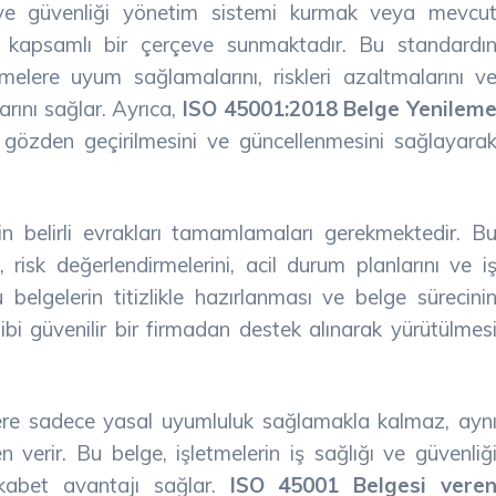
 ve güvenliği yönetim sistemi kurmak veya mevcu
ere kapsamlı bir çerçeve sunmaktadır. Bu standardı
elere uyum sağlamalarını, riskleri azaltmalarını v
arını sağlar. Ayrıca,
ISO 45001:2018 Belge Yenilem
in gözden geçirilmesini ve güncellenmesini sağlayara
in belirli evrakları tamamlamaları gerekmektedir. B
 risk değerlendirmelerini, acil durum planlarını ve i
Bu belgelerin titizlikle hazırlanması ve belge sürecini
bi güvenilir bir firmadan destek alınarak yürütülmes
lere sadece yasal uyumluluk sağlamakla kalmaz, ayn
erir. Bu belge, işletmelerin iş sağlığı ve güvenliğ
ekabet avantajı sağlar.
ISO 45001 Belgesi vere