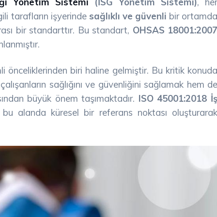
iği Yönetim Sistemi
(İSG Yönetim Sistemi)
, he
ili tarafların işyerinde
sağlıklı ve güvenli
bir ortamd
sı bir standarttır. Bu standart,
OHSAS 18001:200
nlanmıştır.
li önceliklerinden biri haline gelmiştir. Bu kritik konud
çalışanların sağlığını ve güvenliğini sağlamak hem d
 açısından büyük önem taşımaktadır.
ISO 45001:2018 İ
, bu alanda küresel bir referans noktası oluşturara