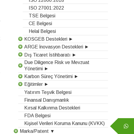
t
ISO 27001:2022
n
TSE Belgesi
e
CE Belgesi
e
Helal Belgesi
k
KOSGEB Destekleri ►
ARGE İnovasyon Destekleri ►
Dış Ticaret İstihbaratı ►
u
Due Diligence Risk ve Mevzuat
Yönetimi ►
ş
Karbon Süreç Yönetimi ►
n
Eğitimler ►
i
Yatırım Teşvik Belgesi
Finansal Danışmanlık
Kırsal Kalkınma Destekleri
ı
FDA Belgesi
i
Kişisel Verileri Koruma Kanunu (KVKK)
n
Marka/Patent ▼