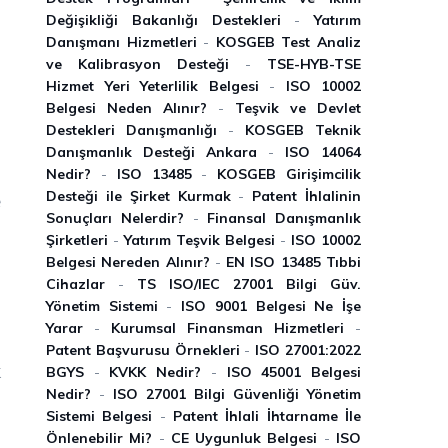
Değişikliği Bakanlığı Destekleri
-
Yatırım
Danışmanı Hizmetleri
-
KOSGEB Test Analiz
ve Kalibrasyon Desteği
-
TSE-HYB-TSE
Hizmet Yeri Yeterlilik Belgesi
-
ISO 10002
Belgesi Neden Alınır?
-
Teşvik ve Devlet
Destekleri Danışmanlığı
-
KOSGEB Teknik
Danışmanlık Desteği Ankara
-
ISO 14064
Nedir?
-
ISO 13485
-
KOSGEB Girişimcilik
Desteği ile Şirket Kurmak
-
Patent İhlalinin
e
Sonuçları Nelerdir?
-
Finansal Danışmanlık
.
Şirketleri
-
Yatırım Teşvik Belgesi
-
ISO 10002
Belgesi Nereden Alınır?
-
EN ISO 13485 Tıbbi
Cihazlar
-
TS ISO/IEC 27001 Bilgi Güv.
Yönetim Sistemi
-
ISO 9001 Belgesi Ne İşe
Yarar
-
Kurumsal Finansman Hizmetleri
-
Patent Başvurusu Örnekleri
-
ISO 27001:2022
k
BGYS
-
KVKK Nedir?
-
ISO 45001 Belgesi
Nedir?
-
ISO 27001 Bilgi Güvenliği Yönetim
Sistemi Belgesi
-
Patent İhlali İhtarname İle
Önlenebilir Mi?
-
CE Uygunluk Belgesi
-
ISO