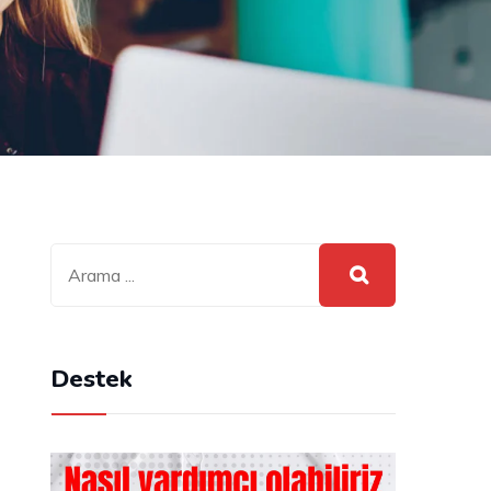
i
Destek
m