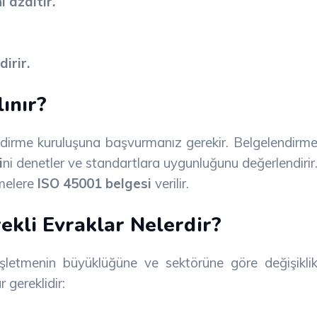
ı azaltır.
irir.
ınır?
ndirme kuruluşuna başvurmanız gerekir. Belgelendirm
i
ni denetler ve standartlara uygunluğunu değerlendirir
melere
ISO 45001 belgesi
verilir.
ekli Evraklar Nelerdir?
işletmenin büyüklüğüne ve sektörüne göre değişikli
 gereklidir: