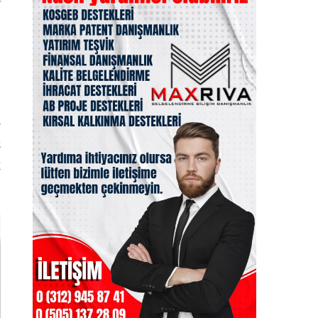
r
a
7
a
e
ş
k