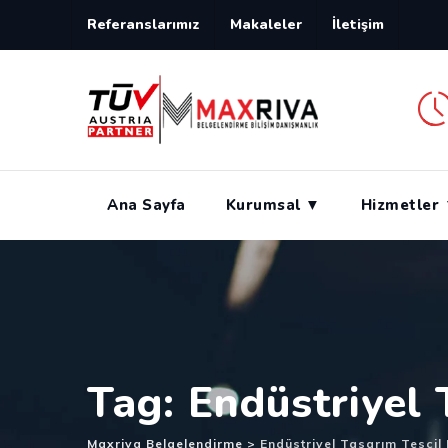
Skip
Referanslarımız
Makaleler
İletişim
to
content
Ana Sayfa
Kurumsal ▼
Hizmetler
Tag: Endüstriyel
Maxriva Belgelendirme
>
Endüstriyel Tasarım Tescil