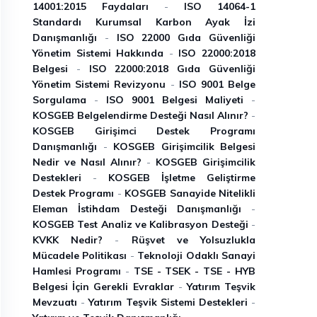
14001:2015 Faydaları
-
ISO 14064-1
Standardı Kurumsal Karbon Ayak İzi
Danışmanlığı
-
ISO 22000 Gıda Güvenliği
Yönetim Sistemi Hakkında
-
ISO 22000:2018
Belgesi
-
ISO 22000:2018 Gıda Güvenliği
Yönetim Sistemi Revizyonu
-
ISO 9001 Belge
Sorgulama
-
ISO 9001 Belgesi Maliyeti
-
KOSGEB Belgelendirme Desteği Nasıl Alınır?
-
KOSGEB Girişimci Destek Programı
Danışmanlığı
-
KOSGEB Girişimcilik Belgesi
Nedir ve Nasıl Alınır?
-
KOSGEB Girişimcilik
Destekleri
-
KOSGEB İşletme Geliştirme
Destek Programı
-
KOSGEB Sanayide Nitelikli
Eleman İstihdam Desteği Danışmanlığı
-
KOSGEB Test Analiz ve Kalibrasyon Desteği
-
KVKK Nedir?
-
Rüşvet ve Yolsuzlukla
Mücadele Politikası
-
Teknoloji Odaklı Sanayi
Hamlesi Programı
-
TSE - TSEK - TSE - HYB
Belgesi İçin Gerekli Evraklar
-
Yatırım Teşvik
Mevzuatı
-
Yatırım Teşvik Sistemi Destekleri
-