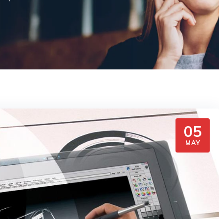
05
MAY