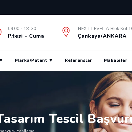
09:00 - 18: 30
NEXT LEVEL A Blok Kat:1
P.tesi - Cuma
Çankaya/ANKARA
 ▼
Marka/Patent ▼
Referanslar
Makaleler
 Tasarım Tescil Başvu
 Başvuru Yenileme