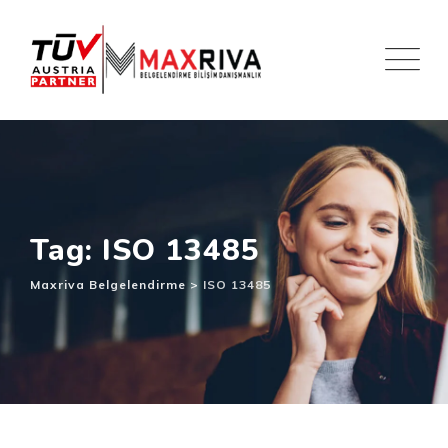
Skip
to
content
Tag: ISO 13485
Maxriva Belgelendirme
>
ISO 13485