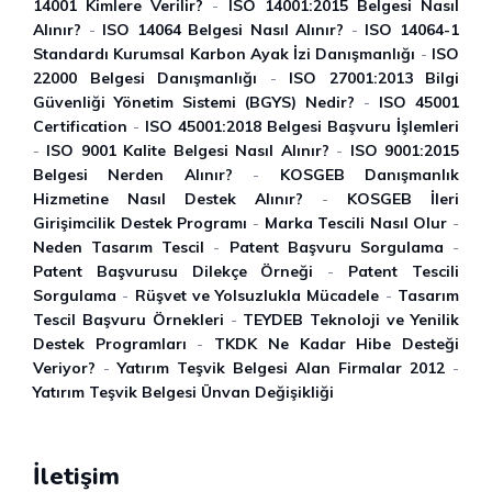
14001 Kimlere Verilir?
-
ISO 14001:2015 Belgesi Nasıl
Alınır?
-
ISO 14064 Belgesi Nasıl Alınır?
-
ISO 14064-1
Standardı Kurumsal Karbon Ayak İzi Danışmanlığı
-
ISO
22000 Belgesi Danışmanlığı
-
ISO 27001:2013 Bilgi
Güvenliği Yönetim Sistemi (BGYS) Nedir?
-
ISO 45001
Certification
-
ISO 45001:2018 Belgesi Başvuru İ̇şlemleri
-
ISO 9001 Kalite Belgesi Nasıl Alınır?
-
ISO 9001:2015
Belgesi Nerden Alınır?
-
KOSGEB Danışmanlık
Hizmetine Nasıl Destek Alınır?
-
KOSGEB İleri
Girişimcilik Destek Programı
-
Marka Tescili Nasıl Olur
-
Neden Tasarım Tescil
-
Patent Başvuru Sorgulama
-
Patent Başvurusu Dilekçe Örneği
-
Patent Tescili
Sorgulama
-
Rüşvet ve Yolsuzlukla Mücadele
-
Tasarım
Tescil Başvuru Örnekleri
-
TEYDEB Teknoloji ve Yenilik
Destek Programları
-
TKDK Ne Kadar Hibe Desteği
Veriyor?
-
Yatırım Teşvik Belgesi Alan Firmalar 2012
-
Yatırım Teşvik Belgesi Ünvan Değişikliği
İletişim