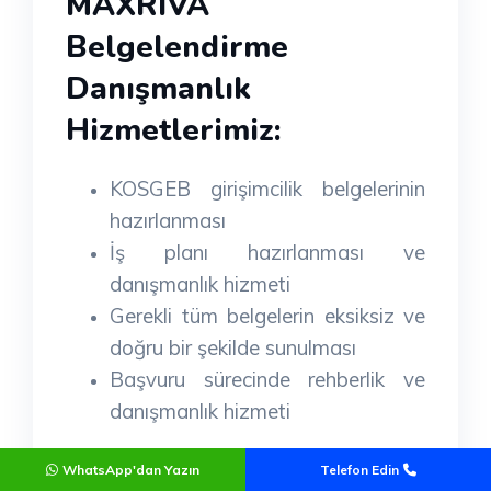
MAXRIVA
Belgelendirme
Danışmanlık
Hizmetlerimiz:
KOSGEB girişimcilik belgelerinin
hazırlanması
İş planı hazırlanması ve
danışmanlık hizmeti
Gerekli tüm belgelerin eksiksiz ve
doğru bir şekilde sunulması
Başvuru sürecinde rehberlik ve
danışmanlık hizmeti
Hayallerinizi gerçeğe dönüştürmek
WhatsApp'dan Yazın
Telefon Edin