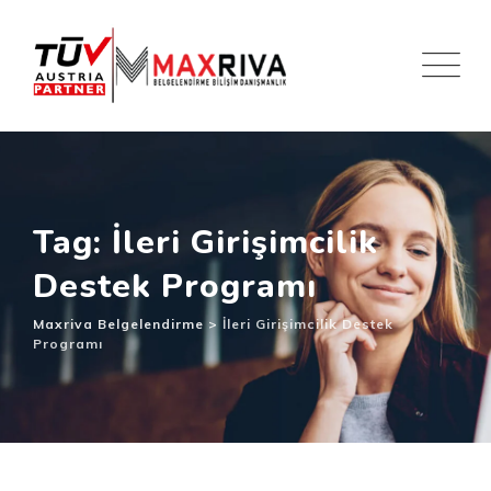
Skip
to
content
Tag: İleri Girişimcilik
Destek Programı
Maxriva Belgelendirme
>
İleri Girişimcilik Destek
Programı