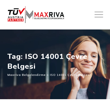
Skip
to
content
Tag: ISO 14001 Çevre
Belgesi
Maxriva Belgelendirme
>
ISO 14001 Çevre Belgesi