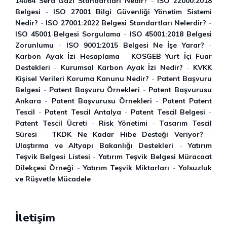
14064 Sera Gazı Standartları Nedir?
-
ISO 22000:2018
Belgesi
-
ISO 27001 Bilgi Güvenliği Yönetim Sistemi
Nedir?
-
ISO 27001:2022 Belgesi Standartları Nelerdir?
-
ISO 45001 Belgesi Sorgulama
-
ISO 45001:2018 Belgesi
Zorunlumu
-
ISO 9001:2015 Belgesi Ne İşe Yarar?
-
Karbon Ayak İzi Hesaplama
-
KOSGEB Yurt İçi Fuar
Destekleri
-
Kurumsal Karbon Ayak İzi Nedir?
-
KVKK
Kişisel Verileri Koruma Kanunu Nedir?
-
Patent Başvuru
Belgesi
-
Patent Başvuru Örnekleri
-
Patent Başvurusu
Ankara
-
Patent Başvurusu Örnekleri
-
Patent Patent
Tescil
-
Patent Tescil Antalya
-
Patent Tescil Belgesi
-
Patent Tescil Ücreti
-
Risk Yönetimi
-
Tasarım Tescil
Süresi
-
TKDK Ne Kadar Hibe Desteği Veriyor?
-
Ulaştırma ve Altyapı Bakanlığı Destekleri
-
Yatırım
Teşvik Belgesi Listesi
-
Yatırım Teşvik Belgesi Müracaat
Dilekçesi Örneği
-
Yatırım Teşvik Miktarları
-
Yolsuzluk
ve Rüşvetle Mücadele
İletişim