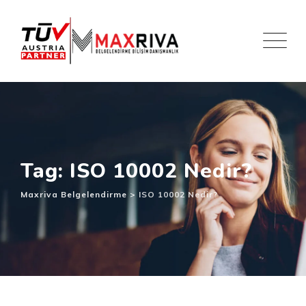
Skip
to
content
Tag: ISO 10002 Nedir?
Maxriva Belgelendirme
>
ISO 10002 Nedir?