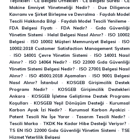
Teşvikleri
-
CE Belgesi Örnekleri
-
CE Belgesi Süresi
-
CE
Makine Emniyet Yönetmeliği Nedir?
-
Due Diligence
Kavramı ve Şirket Birleşme ve Devralma
-
Faydalı Model
Tescili Hakkında Bilgi
-
Faydalı Model Tescili Yenileme
-
FDA Belgesi Fiyatı
-
FDA Nedir?
-
Gıda Güvenliği
Yönetim Sistemi
-
Helal Belgesi Nasıl Alınır?
-
ISO 10002
Belgesi
-
ISO 10002 Müşteri Memnuniyet Belgesi
-
ISO
10002:2018 Customer Satisfaction Management System
-
ISO 14001 Çevre Yönetim Sistemi
-
ISO 14001 Nasıl
Alınır?
-
ISO 14064 Nedir?
-
ISO 22000 Gıda Güvenliği
Yönetim Sistemi Belgesi Nedir?
-
ISO 27001 Belgesi Nasıl
Alınır?
-
ISO 45001:2018 Aşamaları
-
ISO 9001 Belgesi
Nasıl Alınır? İ̇stanbul
-
KOSGEB Girişimcilik Destek
Programı Nedir?
-
KOSGEB Girişimcilik Destekleri
Ankara
-
KOSGEB İşletme Geliştirme Destek Programı
Koşulları
-
KOSGEB Yeşil Dönüşüm Desteği
-
Kurumsal
Karbon Ayak İzi Nedir?
-
Kurumsal Karbon Ayakizi
-
Patent Tescili Ne İşe Yarar
-
Tasarım Tescili Nedir?
-
Tescili Marka
-
TKDK Ne Kadar Hibe Desteği Veriyor?
-
TS EN ISO 22000 Gıda Güvenliği Yönetim Sistemi
-
TSE
Hizmet Yeterlilik Belgesi