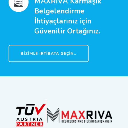
MAXRIVA Karmaşık
Belgelendirme
İhtiyaçlarınız için
Güvenilir Ortağınız.
BIZIMLE İRTIBATA GEÇIN..