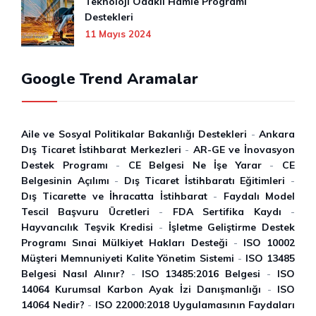
Teknoloji Odaklı Hamle Programı
Destekleri
11 Mayıs 2024
Google Trend Aramalar
Aile ve Sosyal Politikalar Bakanlığı Destekleri
-
Ankara
Dış Ticaret İstihbarat Merkezleri
-
AR-GE ve İnovasyon
Destek Programı
-
CE Belgesi Ne İşe Yarar
-
CE
Belgesinin Açılımı
-
Dış Ticaret İstihbaratı Eğitimleri
-
Dış Ticarette ve İhracatta İstihbarat
-
Faydalı Model
Tescil Başvuru Ücretleri
-
FDA Sertifika Kaydı
-
Hayvancılık Teşvik Kredisi
-
İşletme Geliştirme Destek
Programı Sınai Mülkiyet Hakları Desteği
-
ISO 10002
Müşteri Memnuniyeti Kalite Yönetim Sistemi
-
ISO 13485
Belgesi Nasıl Alınır?
-
ISO 13485:2016 Belgesi
-
ISO
14064 Kurumsal Karbon Ayak İzi Danışmanlığı
-
ISO
14064 Nedir?
-
ISO 22000:2018 Uygulamasının Faydaları