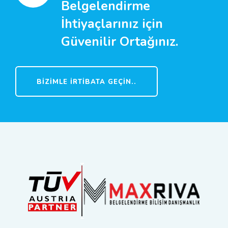
Belgelendirme
İhtiyaçlarınız için
Güvenilir Ortağınız.
BIZIMLE İRTIBATA GEÇIN..