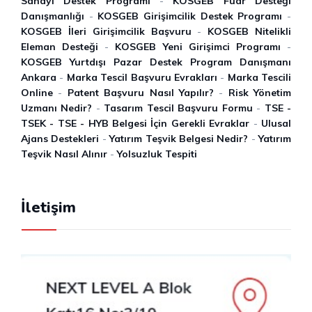
Sanayi Destek Programı
-
KOSGEB Fuar Desteği
Danışmanlığı
-
KOSGEB Girişimcilik Destek Programı
-
KOSGEB İleri Girişimcilik Başvuru
-
KOSGEB Nitelikli
Eleman Desteği
-
KOSGEB Yeni Girişimci Programı
-
KOSGEB Yurtdışı Pazar Destek Program Danışmanı
Ankara
-
Marka Tescil Başvuru Evrakları
-
Marka Tescili
Online
-
Patent Başvuru Nasıl Yapılır?
-
Risk Yönetim
Uzmanı Nedir?
-
Tasarım Tescil Başvuru Formu
-
TSE -
TSEK - TSE - HYB Belgesi İçin Gerekli Evraklar
-
Ulusal
Ajans Destekleri
-
Yatırım Teşvik Belgesi Nedir?
-
Yatırım
Teşvik Nasıl Alınır
-
Yolsuzluk Tespiti
İletişim