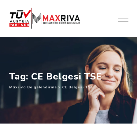
Skip
to
content
Tag: CE Belgesi TSE
Maxriva Belgelendirme
>
CE Belgesi TSE