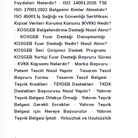
Faydaları Nelerdir?
-
ISO 14001:2015 TSE
-
ISO 27001:2022 Belgesini Kimler Almalıdır?
-
ISO 45001 İ̇ş Sağlığı ve Güvenliği Sertifikası
-
Kişisel Verileri Koruma Kanunu (KVKK) Nedir?
-
KOSGEB Belgelendirme Desteği Nasıl Alınır?
-
KOSGEB Fuar Desteği Danışmanlığı
-
KOSGEB Fuar Desteği Nedir? Nasıl Alınır?
-
KOSGEB İleri Girişimci Destek Programı
-
KOSGEB Yurtiçi Fuar Desteği Başvuru Süresi
-
KVKK Kapsamı Nelerdir?
-
Marka Başvuru
-
Patent Tescili Nasıl Yapılır
-
Tasarım Tescil
Başvuru Formu
-
Tasarım Tescil Belgesi
-
Teşvik Kredileri
-
TEYDEB Destekleri
-
TKDK
Destekleri Başvurusu Nasıl Yapılır?
-
Yatırım
Teşvik Belgesi Dilekçe Örneği
-
Yatırım Teşvik
Belgesi Gerekli Evraklar
-
Yatırım Teşvik
Belgesi için Nereye Başvurulur
-
Yatırım
Teşvik Belgesi İptali
-
Yolsuzluk ve Usulsüzlük