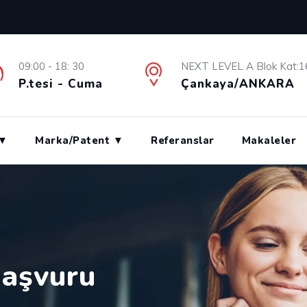
09:00 - 18: 30
NEXT LEVEL A Blok Kat:1
P.tesi - Cuma
Çankaya/ANKARA
 ▼
Marka/Patent ▼
Referanslar
Makaleler
Başvuru