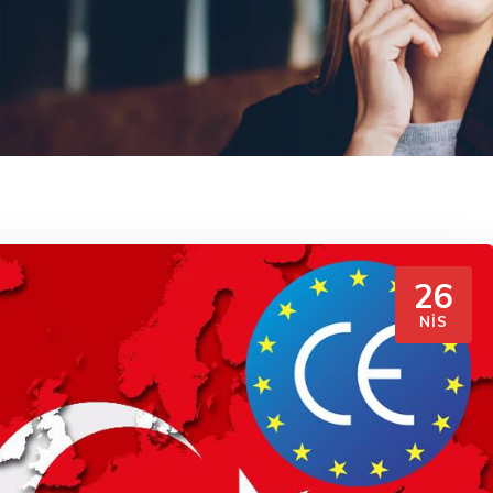
26
NIS