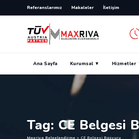
Skip
Referanslarımız
Makaleler
İletişim
to
content
Ana Sayfa
Kurumsal ▼
Hizmetler
Tag: CE Belgesi 
Maxriva Belgelendirme
>
CE Belgesi Başvuru