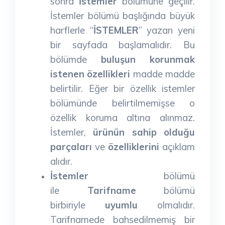
sonra
İstemler
bölümüne geçilir.
İstemler bölümü başlığında büyük
harflerle “
İSTEMLER
” yazan yeni
bir sayfada başlamalıdır. Bu
bölümde
buluşun korunmak
istenen özellikleri
madde madde
belirtilir. Eğer bir özellik istemler
bölümünde belirtilmemişse o
özellik koruma altına alınmaz.
İstemler,
ürünün sahip olduğu
parçaları
ve
özelliklerini
açıklam
alıdır.
İstemler
bölümü
ile
Tarifname
bölümü
birbiriyle
uyumlu
olmalıdır.
Tarifnamede bahsedilmemiş bir