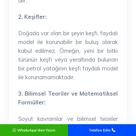
alır.
2. Keşifler:
Doğada var olan bir şeyin keşfi, faydalı
model ile korunabilir bir buluş olarak
kabul edilmez. Örneğin, yeni bir bitki
türünün keşfi veya yeraltında bulunan
bir petrol yatağının keşfi faydalı model
ile korunamamaktadır.
3. Bilimsel Teoriler ve Matematiksel
Formüller:
Soyut kavramlar ve bilimsel teoriler
faydalı model ile korunabilir buluşlar
WhatsApp'dan Yazın
Telefon Edin