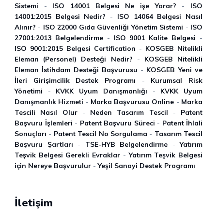
Sistemi
-
ISO 14001 Belgesi Ne işe Yarar?
-
ISO
14001:2015 Belgesi Nedir?
-
ISO 14064 Belgesi Nasıl
Alınır?
-
ISO 22000 Gıda Güvenliği Yönetim Sistemi
-
ISO
27001:2013 Belgelendirme
-
ISO 9001 Kalite Belgesi
-
ISO 9001:2015 Belgesi Certification
-
KOSGEB Nitelikli
Eleman (Personel) Desteği Nedir?
-
KOSGEB Nitelikli
Eleman İstihdam Desteği Başvurusu
-
KOSGEB Yeni ve
İleri Girişimcilik Destek Programı
-
Kurumsal Risk
Yönetimi
-
KVKK Uyum Danışmanlığı
-
KVKK Uyum
Danışmanlık Hizmeti
-
Marka Başvurusu Online
-
Marka
Tescili Nasıl Olur
-
Neden Tasarım Tescil
-
Patent
Başvuru İşlemleri
-
Patent Başvuru Süreci
-
Patent İhlali
Sonuçları
-
Patent Tescil No Sorgulama
-
Tasarım Tescil
Başvuru Şartları
-
TSE-HYB Belgelendirme
-
Yatırım
Teşvik Belgesi Gerekli Evraklar
-
Yatırım Teşvik Belgesi
için Nereye Başvurulur
-
Yeşil Sanayi Destek Programı
İletişim