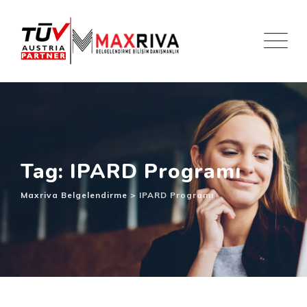
Skip
to
content
Tag: IPARD Programı
Maxriva Belgelendirme
>
IPARD Programı