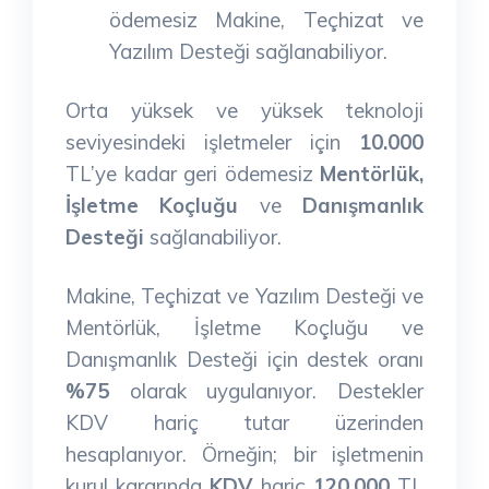
ödemesiz Makine, Teçhizat ve
Yazılım Desteği sağlanabiliyor.
Orta yüksek ve yüksek teknoloji
seviyesindeki işletmeler için
10.000
TL’ye kadar geri ödemesiz
Mentörlük,
İşletme Koçluğu
ve
Danışmanlık
Desteği
sağlanabiliyor.
Makine, Teçhizat ve Yazılım Desteği ve
Mentörlük, İşletme Koçluğu ve
Danışmanlık Desteği için destek oranı
%75
olarak uygulanıyor. Destekler
KDV hariç tutar üzerinden
hesaplanıyor. Örneğin; bir işletmenin
kurul kararında
KDV
hariç
120.000
TL