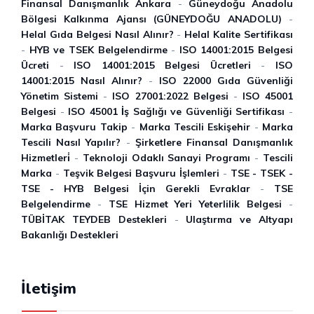
Finansal Danışmanlık Ankara
-
Güneydoğu Anadolu
Bölgesi Kalkınma Ajansı (GÜNEYDOĞU ANADOLU)
-
Helal Gıda Belgesi Nasıl Alınır?
-
Helal Kalite Sertifikası
-
HYB ve TSEK Belgelendirme
-
ISO 14001:2015 Belgesi
Ücreti
-
ISO 14001:2015 Belgesi Ücretleri
-
ISO
14001:2015 Nasıl Alınır?
-
ISO 22000 Gıda Güvenliği
Yönetim Sistemi
-
ISO 27001:2022 Belgesi
-
ISO 45001
Belgesi
-
ISO 45001 İ̇ş Sağlığı ve Güvenliği Sertifikası
-
Marka Başvuru Takip
-
Marka Tescili Eskişehir
-
Marka
Tescili Nasıl Yapılır?
-
Şirketlere Finansal Danışmanlık
Hizmetleri̇
-
Teknoloji Odaklı Sanayi Programı
-
Tescili
Marka
-
Teşvik Belgesi Başvuru İşlemleri
-
TSE - TSEK -
TSE - HYB Belgesi İçin Gerekli Evraklar
-
TSE
Belgelendirme‎
-
TSE Hizmet Yeri Yeterlilik Belgesi
-
TÜBİTAK TEYDEB Destekleri
-
Ulaştırma ve Altyapı
Bakanlığı Destekleri
İletişim