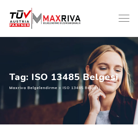
Skip
to
content
Tag: ISO 13485 Belgesi
Maxriva Belgelendirme
>
ISO 13485 Belgesi