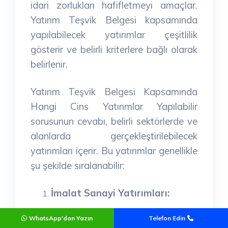
idari zorlukları hafifletmeyi amaçlar.
Yatırım Teşvik Belgesi kapsamında
yapılabilecek yatırımlar çeşitlilik
gösterir ve belirli kriterlere bağlı olarak
belirlenir.
Yatırım Teşvik Belgesi Kapsamında
Hangi Cins Yatırımlar Yapılabilir
sorusunun cevabı, belirli sektörlerde ve
alanlarda gerçekleştirilebilecek
yatırımları içerir. Bu yatırımlar genellikle
şu şekilde sıralanabilir:
İmalat Sanayi Yatırımları:
Yatırım Teşvik Belgesi kapsamında,
WhatsApp'dan Yazın
Telefon Edin