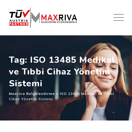
Skip
to
content
Tag: ISO 13485 Medikal
ve Tıbbi Cihaz Yönetim
Sistemi
Maxriva Belgelendirme
>
ISO 13485 Medikal ve Tıbbi
Cihaz Yönetim Sistemi