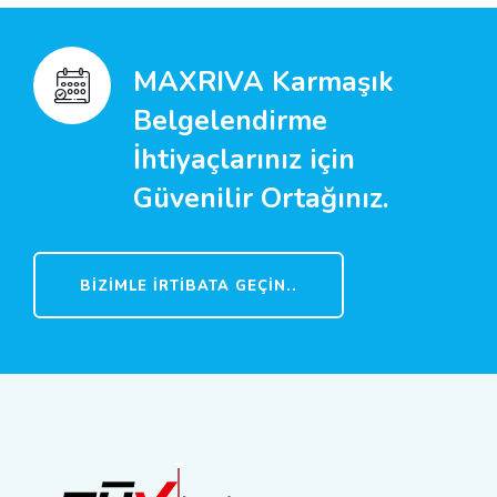
MAXRIVA Karmaşık
Belgelendirme
İhtiyaçlarınız için
Güvenilir Ortağınız.
BIZIMLE İRTIBATA GEÇIN..