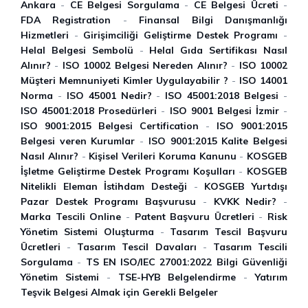
Ankara
-
CE Belgesi Sorgulama
-
CE Belgesi Ücreti
-
FDA Registration
-
Finansal Bilgi Danışmanlığı
Hizmetleri
-
Girişimciliği Geliştirme Destek Programı
-
Helal Belgesi Sembolü
-
Helal Gıda Sertifikası Nasıl
Alınır?
-
ISO 10002 Belgesi Nereden Alınır?
-
ISO 10002
Müşteri Memnuniyeti Kimler Uygulayabilir ?
-
ISO 14001
Norma
-
ISO 45001 Nedir?
-
ISO 45001:2018 Belgesi
-
ISO 45001:2018 Prosedürleri
-
ISO 9001 Belgesi İzmir
-
ISO 9001:2015 Belgesi Certification
-
ISO 9001:2015
Belgesi veren Kurumlar
-
ISO 9001:2015 Kalite Belgesi
Nasıl Alınır?
-
Kişisel Verileri Koruma Kanunu
-
KOSGEB
İşletme Geliştirme Destek Programı Koşulları
-
KOSGEB
Nitelikli Eleman İstihdam Desteği
-
KOSGEB Yurtdışı
Pazar Destek Programı Başvurusu
-
KVKK Nedir?
-
Marka Tescili Online
-
Patent Başvuru Ücretleri
-
Risk
Yönetim Sistemi Oluşturma
-
Tasarım Tescil Başvuru
Ücretleri
-
Tasarım Tescil Davaları
-
Tasarım Tescili
Sorgulama
-
TS EN ISO/IEC 27001:2022 Bilgi Güvenliği
Yönetim Sistemi
-
TSE-HYB Belgelendirme
-
Yatırım
Teşvik Belgesi Almak için Gerekli Belgeler