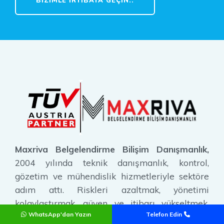
BIZIMLE İRTIBATA GEÇIN..
Maxriva Belgelendirme Bilişim Danışmanlık,
2004 yılında teknik danışmanlık, kontrol,
gözetim ve mühendislik hizmetleriyle sektöre
adım attı. Riskleri azaltmak, yönetimi
kolaylaştırmak, güven ve itibarı yükseltmek,
WhatsApp'dan Yazın
Telefon Edin
sürdürülebilir çalışma ortamı oluşturmak