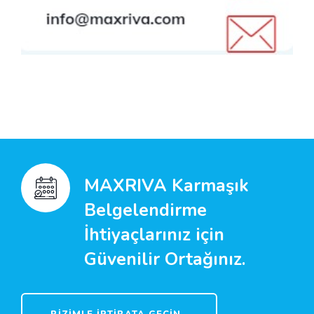
MAXRIVA Karmaşık
Belgelendirme
İhtiyaçlarınız için
Güvenilir Ortağınız.