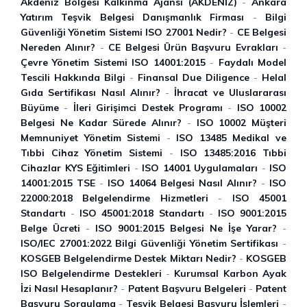
Akdeniz Bölgesi Kalkınma Ajansı (AKDENİZ)
-
Ankara
Yatırım Teşvik Belgesi Danışmanlık Firması
-
Bilgi
Güvenliği Yönetim Sistemi ISO 27001 Nedir?
-
CE Belgesi
Nereden Alınır?
-
CE Belgesi Ürün Başvuru Evrakları
-
Çevre Yönetim Sistemi ISO 14001:2015
-
Faydalı Model
Tescili Hakkında Bilgi
-
Finansal Due Diligence
-
Helal
Gıda Sertifikası Nasıl Alınır?
-
İhracat ve Uluslararası
Büyüme
-
İleri Girişimci Destek Programı
-
ISO 10002
Belgesi Ne Kadar Sürede Alınır?
-
ISO 10002 Müşteri
Memnuniyet Yönetim Sistemi
-
ISO 13485 Medikal ve
Tıbbi Cihaz Yönetim Sistemi
-
ISO 13485:2016 Tıbbi
Cihazlar KYS Eğitimleri
-
ISO 14001 Uygulamaları
-
ISO
14001:2015 TSE
-
ISO 14064 Belgesi Nasıl Alınır?
-
ISO
22000:2018 Belgelendirme Hizmetleri
-
ISO 45001
Standartı
-
ISO 45001:2018 Standartı
-
ISO 9001:2015
Belge Ücreti
-
ISO 9001:2015 Belgesi Ne İşe Yarar?
-
ISO/IEC 27001:2022 Bilgi Güvenliği Yönetim Sertifikası
-
KOSGEB Belgelendirme Destek Miktarı Nedir?
-
KOSGEB
ISO Belgelendirme Destekleri
-
Kurumsal Karbon Ayak
İzi Nasıl Hesaplanır?
-
Patent Başvuru Belgeleri
-
Patent
Başvuru Sorgulama
-
Teşvik Belgesi Başvuru İşlemleri
-