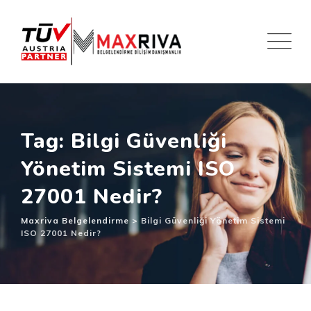
Skip
to
content
Tag: Bilgi Güvenliği
Yönetim Sistemi ISO
27001 Nedir?
Maxriva Belgelendirme
>
Bilgi Güvenliği Yönetim Sistemi
ISO 27001 Nedir?