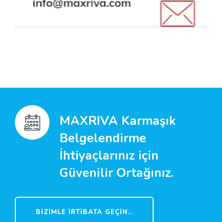
MAXRIVA Karmaşık
Belgelendirme
İhtiyaçlarınız için
Güvenilir Ortağınız.
BIZIMLE İRTIBATA GEÇIN..