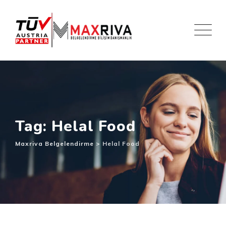
Skip
to
content
Tag: Helal Food
Maxriva Belgelendirme
>
Helal Food