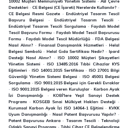
10002 Müşteri Memnuniyeti Yönetim Sistemi
-
AB Çevre
Destekleri
-
CE Belgesi (CE İşareti) Nerelerde Kullanılır?
-
CE Belgesi Resmi Gazete
-
Endüstriyel Tasarım Tescil
Başvuru Belgesi
-
Endüstriyel Tasarım Tescili
-
Endüstriyel Tasarım Tescili Sorgulama
-
Faydalı Model
Tescil Başvuru Formu
-
Faydalı Model Tescil Başvurusu
Formu
-
Faydalı Model Tescil Müdürlüğü
-
FDA Belgesi
Nasıl Alınır?
-
Finansal Danışmanlık Hizmetleri
-
Helal
Belgesi Sembolü
-
Helal Gıda Sertifikası Nedir?
-
Ipard
Desteği Nasıl Alınır?
-
ISO 10002 Müşteri Şikayetleri
Yönetim Sistemi
-
ISO 13485:2016 Tıbbi Cihazlar KYS
Eğitimleri
-
ISO 14001:2015 Sertifikası
-
ISO 27001 Bilgi
Güvenliği Yönetim Sistemi Belgesi
-
ISO 45001 Belgesi
Sorgulama
-
ISO 9001:2015 Belgesi için Gerekli Evraklar
-
ISO 9001:2015 Belgesi veren Kuruluşlar
-
Karbon Ayak
İ̇zi Danışmanlığı
-
KOBİ'lere Yeşil Sanayi Destek
Programı
-
KOSGEB Sınai Mülkiyet Hakları Desteği
-
Kurumsal Karbon Ayak İ̇zi ISO 14064-1 Eğitimi
-
KVKK
Uyum Danışmanlığı
-
Nasıl Patent Başvurusu Yapılır?
-
Patent Başvurusu Ankara
-
Tasarım Tescili
-
Teknoloji
Odaklı Sanayi Programı
-
Tıbbi Cihaz CE Belgelendirme