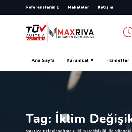
Skip
Referanslarımız
Makaleler
İletişim
to
content
Ana Sayfa
Kurumsal ▼
Hizmetler
Tag: İklim Değişi
Maxriva Belgelendirme
>
İklim Değişikliği ile Mücad