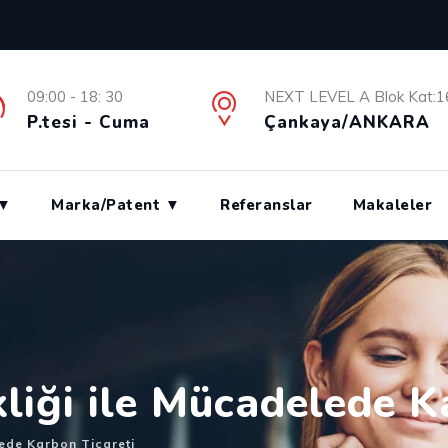
09:00 - 18: 30
NEXT LEVEL A Blok Kat:1
P.tesi - Cuma
Çankaya/ANKARA
 ▼
Marka/Patent ▼
Referanslar
Makaleler
kliği ile Mücadelede K
elede Karbon Ticareti