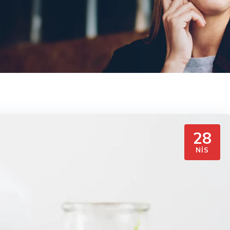
28
NIS