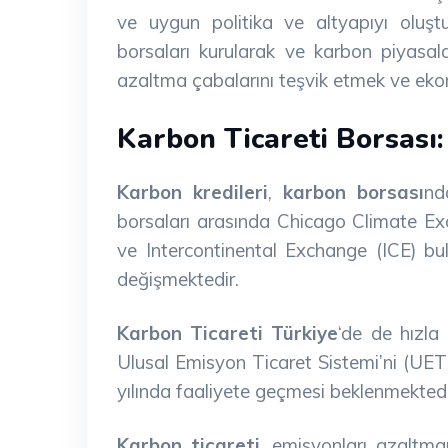
ve uygun politika ve altyapıyı oluştu
borsaları kurularak ve karbon piyasalar
azaltma çabalarını teşvik etmek ve eko
Karbon Ticareti Borsası:
Karbon kredileri
,
karbon borsası
nd
borsaları arasında Chicago Climate E
ve Intercontinental Exchange (ICE) bu
değişmektedir.
Karbon Ticareti Türkiye
‘de de hızla 
Ulusal Emisyon Ticaret Sistemi’ni (UETS
yılında faaliyete geçmesi beklenmektedi
Karbon ticareti
, emisyonları azaltman