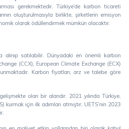
rması gerekmektedir. Türkiye’de karbon ticareti
ının oluşturulmasıyla birlikte, şirketlerin emisyon
nomik olarak ödüllendirmek mümkün olacaktır.
a alınıp satılabilir. Dünyadaki en önemli karbon
xchange (CCX), European Climate Exchange (ECX)
lunmaktadır. Karbon fiyatları, arz ve talebe göre
gelişmekte olan bir alandır. 2021 yılında Türkiye,
) kurmak için ilk adımları atmıştır. UETS’nin 2023
r.
ın en maliyet etkin yollarından biri olarak kabul