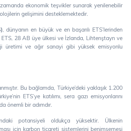
ı zamanda ekonomik teşvikler sunarak yenilenebilir
nolojilerin gelişimini desteklemektedir.
)
, dünyanın en büyük ve en başarılı ETS’lerinden
B ETS, 28 AB üye ülkesi ve İzlanda, Lihtenştayn ve
ji üretimi ve ağır sanayi gibi yüksek emisyonlu
nmıştır. Bu bağlamda, Türkiye’deki yaklaşık 1.200
kiye’nin ETS’ye katılımı, sera gazı emisyonlarını
a önemli bir adımdır.
daki potansiyeli oldukça yüksektir. Ülkenin
şması için karbon ticareti sistemlerini benimsemesi