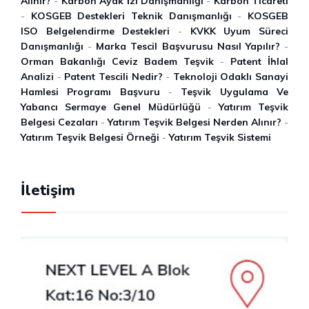
Alınır?
-
Karbon Ayak İ̇zi Danışmanlığı
-
Karbon Ticareti
-
KOSGEB Destekleri Teknik Danışmanlığı
-
KOSGEB
ISO Belgelendirme Destekleri
-
KVKK Uyum Süreci
Danışmanlığı
-
Marka Tescil Başvurusu Nasıl Yapılır?
-
Orman Bakanlığı Ceviz Badem Teşvik
-
Patent İhlal
Analizi
-
Patent Tescili Nedir?
-
Teknoloji Odaklı Sanayi
Hamlesi Programı Başvuru
-
Teşvik Uygulama Ve
Yabancı Sermaye Genel Müdürlüğü
-
Yatırım Teşvik
Belgesi Cezaları
-
Yatırım Teşvik Belgesi Nerden Alınır?
-
Yatırım Teşvik Belgesi Örneği
-
Yatırım Teşvik Sistemi
İletişim