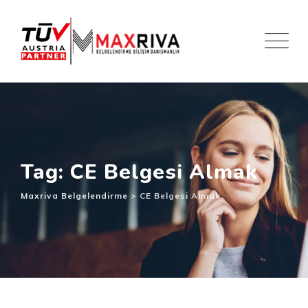
Skip
to
content
Tag: CE Belgesi Almak
Maxriva Belgelendirme
>
CE Belgesi Almak